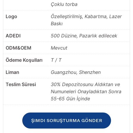
Çoklu torba
Logo
Özelleştirilmiş, Kabartma, Lazer
Baskı
ADEDI
500 Düzine, Pazarlık edilecek
ODM&OEM
Mevcut
Ödeme Koşulları
T / T
Liman
Guangzhou, Shenzhen
Teslim Süresi
30% Depozitosunu Aldıktan ve
Numuneleri Onayladıktan Sonra
55-65 Gün İçinde
ŞIMDI SORUŞTURMA GÖNDER