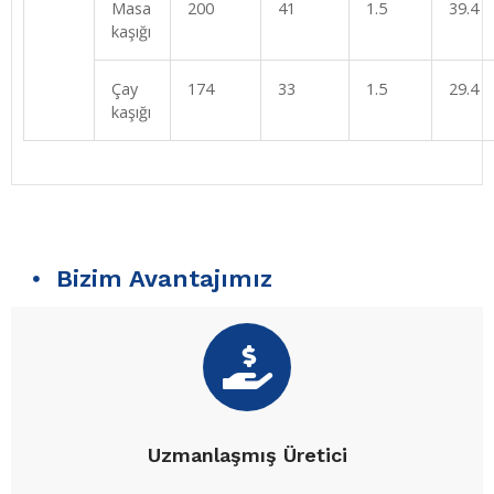
Masa
200
41
1.5
39.4
kaşığı
Çay
174
33
1.5
29.4
kaşığı
Bizim Avantajımız
Uzmanlaşmış Üretici