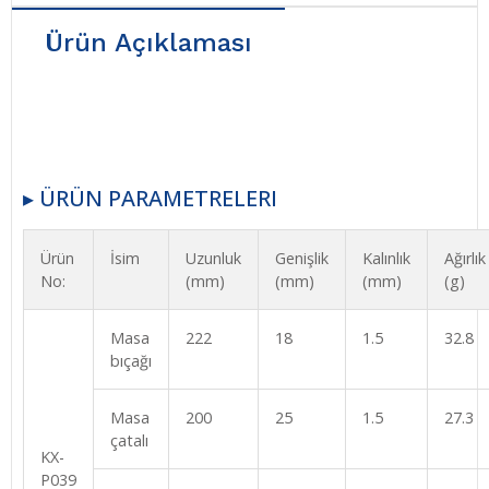
Ürün Açıklaması
▸ ÜRÜN PARAMETRELERI
Ürün
İsim
Uzunluk
Genişlik
Kalınlık
Ağırlık
No:
(mm)
(mm)
(mm)
(g)
Masa
222
18
1.5
32.8
bıçağı
Masa
200
25
1.5
27.3
çatalı
KX-
P039