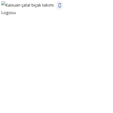
ÜRÜNLER
Ev
Ürünler
Plastik Saplı Sofra Takımı
KX-P077 toptan plastik saplı sofra takımı setleri ihracatçısı