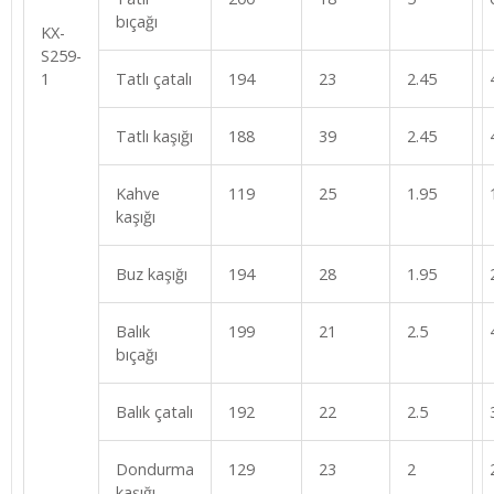
bıçağı
KX-
S259-
1
Tatlı çatalı
194
23
2.45
Tatlı kaşığı
188
39
2.45
Kahve
119
25
1.95
kaşığı
Buz kaşığı
194
28
1.95
Balık
199
21
2.5
bıçağı
Balık çatalı
192
22
2.5
Dondurma
129
23
2
kaşığı