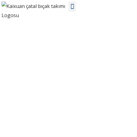
ÜRÜNLER
Ev
Ürünler
Paslanmaz Çelik Çatal Bıçaklar
Çin'de KX-S259-1 özel paslanmaz çelik sofra takımı setleri
üreticileri