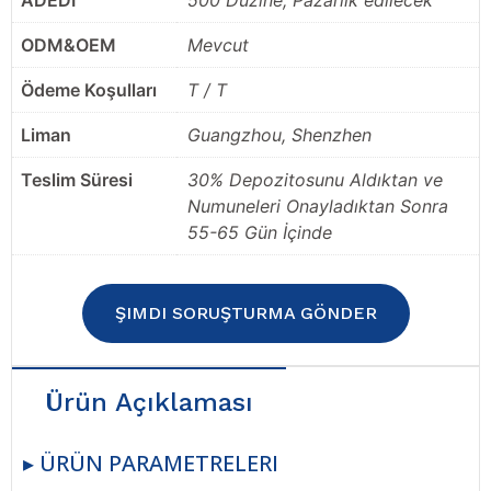
ADEDI
500 Düzine, Pazarlık edilecek
ODM&OEM
Mevcut
Ödeme Koşulları
T / T
Liman
Guangzhou, Shenzhen
Teslim Süresi
30% Depozitosunu Aldıktan ve
Numuneleri Onayladıktan Sonra
55-65 Gün İçinde
ŞIMDI SORUŞTURMA GÖNDER
Ürün Açıklaması
▸ ÜRÜN PARAMETRELERI