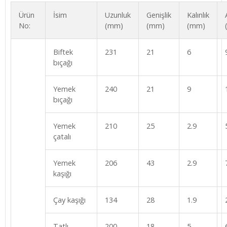
Ürün
İsim
Uzunluk
Genişlik
Kalınlık
No:
(mm)
(mm)
(mm)
Biftek
231
21
6
bıçağı
Yemek
240
21
9
bıçağı
Yemek
210
25
2.9
çatalı
Yemek
206
43
2.9
kaşığı
Çay kaşığı
134
28
1.9
Tatlı
200
18
5