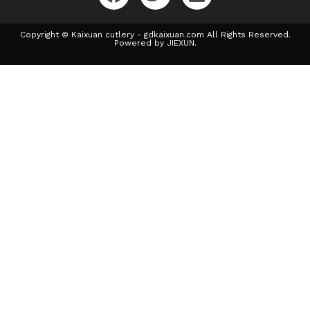
Copyright © Kaixuan cutlery - gdkaixuan.com All Rights Reserved.
Powered by JIEXUN.