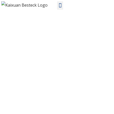
PRODUKTE
Startseite
Produkte
Edelstahl-Besteck
KX-S296 ODM Edelstahl-Besteck-Sets Hersteller in China