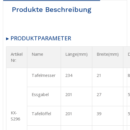
Produkte Beschreibung
▸ PRODUKTPARAMETER
Artikel
Name
Länge(mm)
Breite(mm)
D
Nr:
Tafelmesser
234
21
8
Essgabel
201
27
5
KX-
Tafellöffel
201
39
5
S296